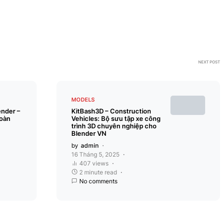
NEXT POST
MODELS
ender –
KitBash3D – Construction
oàn
Vehicles: Bộ sưu tập xe công
trình 3D chuyên nghiệp cho
Blender VN
by
admin
16 Tháng 5, 2025
407 views
2 minute read
No comments