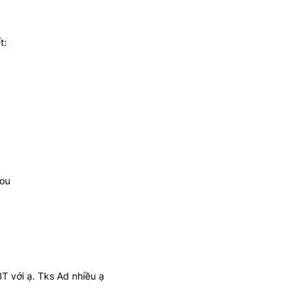
t:
you
BT với ạ. Tks Ad nhiều ạ