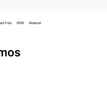
ad Free
HDRI
Material
zmos