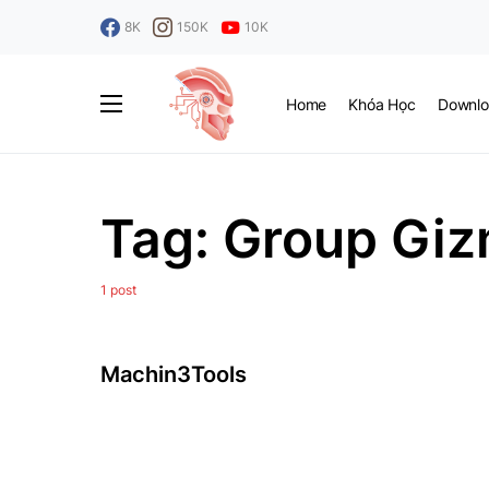
8K
150K
10K
Home
Khóa Học
Downlo
Tag:
Group Gi
1 post
Machin3Tools