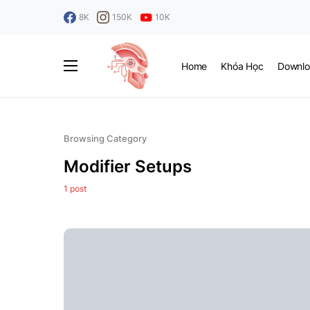
8K
150K
10K
Home
Khóa Học
Downlo
Browsing Category
Modifier Setups
1 post