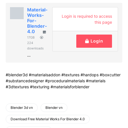
Material-
Works-
Login is required to access
For-
this page
Blender-
4.0
17GB
Login
224
downloads
...
#blender3d #materialsaddon #textures #hardops #boxcutter
#substancedesigner #proceduralmaterials #materials
#3dtextures #texturing #materialsforblender
Blender 3d vn
Blender vn
Download Free Material Works For Blender 4.0