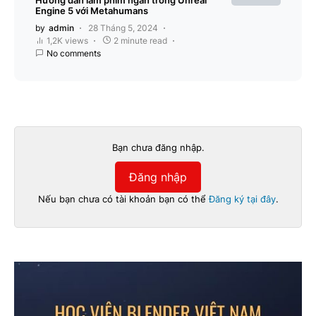
Hướng dẫn làm phim ngắn trong Unreal
Engine 5 với Metahumans
by
admin
28 Tháng 5, 2024
1,2K views
2 minute read
No comments
Bạn chưa đăng nhập.
Đăng nhập
Nếu bạn chưa có tài khoản bạn có thể
Đăng ký tại đây
.