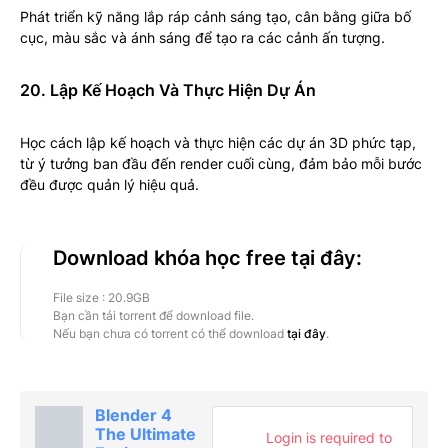
Phát triển kỹ năng lắp ráp cảnh sáng tạo, cân bằng giữa bố
cục, màu sắc và ánh sáng để tạo ra các cảnh ấn tượng.
20. Lập Kế Hoạch Và Thực Hiện Dự Án
Học cách lập kế hoạch và thực hiện các dự án 3D phức tạp,
từ ý tưởng ban đầu đến render cuối cùng, đảm bảo mỗi bước
đều được quản lý hiệu quả.
Download khóa học free tại đây:
File size : 20.9GB
Bạn cần tải torrent để download file.
Nếu bạn chưa có torrent có thể download
tại đây
.
Blender 4
The Ultimate
Login is required to