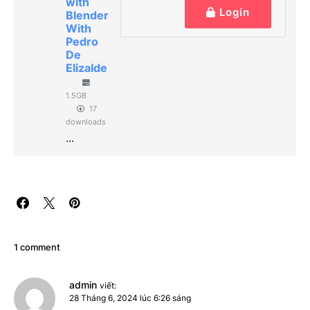
with
Login
Blender
With
Pedro
De
Elizalde
1.5GB
17
downloads
...
1 comment
admin
viết:
28 Tháng 6, 2024 lúc 6:26 sáng